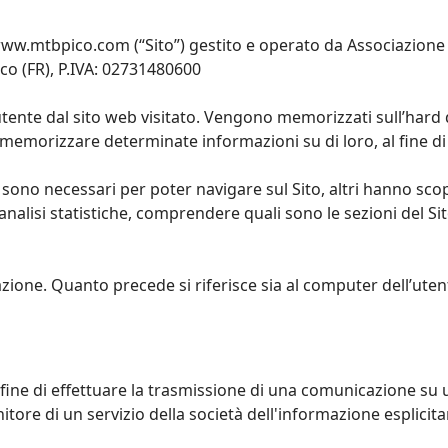
 www.mtbpico.com (“Sito”) gestito e operato da Associazione 
ico (FR), P.IVA: 02731480600
all'utente dal sito web visitato. Vengono memorizzati sull’ha
 memorizzare determinate informazioni su di loro, al fine di 
i sono necessari per poter navigare sul Sito, altri hanno sco
 analisi statistiche, comprendere quali sono le sezioni del 
ilazione. Quanto precede si riferisce sia al computer dell’uten
olo fine di effettuare la trasmissione di una comunicazione s
itore di un servizio della società dell'informazione esplicit