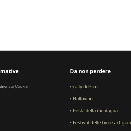
rmative
Da non perdere
tiva sui Cookie
Rally di Pico
•
•
Hallovino
• Festa della montagna
•
Festival delle birre artigian