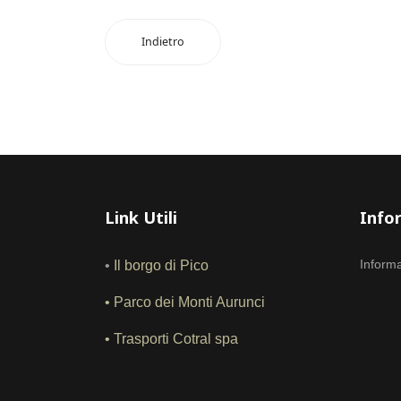
Indietro
Link Utili
Info
Informa
•
Il borgo di Pico
•
Parco dei Monti Aurunci
•
Trasporti Cotral spa