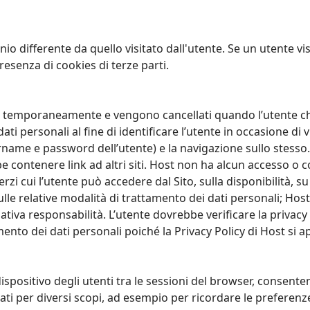
io differente da quello visitato dall'utente. Se un utente vis
resenza di cookies di terze parti.
i temporaneamente e vengono cancellati quando l’utente chiud
i personali al fine di identificare l’utente in occasione di vi
ame e password dell’utente) e la navigazione sullo stesso. In
e contenere link ad altri siti. Host non ha alcun accesso o 
erzi cui l’utente può accedere dal Sito, sulla disponibilità, 
sulle relative modalità di trattamento dei dati personali; Ho
ativa responsabilità. L’utente dovrebbe verificare la privacy p
mento dei dati personali poiché la Privacy Policy di Host si a
spositivo degli utenti tra le sessioni del browser, consente
ati per diversi scopi, ad esempio per ricordare le preferenze e